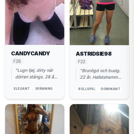
CANDYCANDY
ASTRIDSIE98
F28
F22
"Lugn tjej, dirty när
"Brunögd och busig.
dörren stängs. 28 år.
22 år. Hallstahammar.
Hallstahammar. Gärna
Sugen på att bli
ELEGANT
SPÄNNING
ROLLSPEL
DOMINANT
nu."
dominerad."