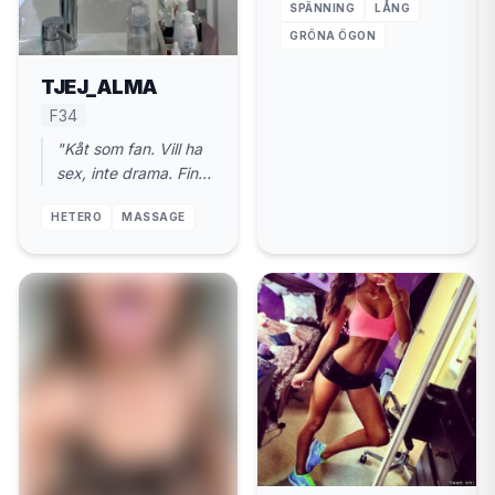
SPÄNNING
LÅNG
kontaktannonser,
bara action."
GRÖNA ÖGON
TJEJ_ALMA
F34
"Kåt som fan. Vill ha
sex, inte drama. Finns
i Hallstahammar. 34
HETERO
MASSAGE
år."