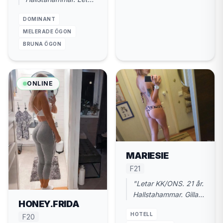
kuk nu, inte chat-
DOMINANT
maraton. Diskret
läge."
MELERADE ÖGON
BRUNA ÖGON
ONLINE
MARIESIE
F21
"Letar KK/ONS. 21 år.
Hallstahammar. Gillar
HONEY.FRIDA
hårda tag och
HOTELL
respekt."
F20