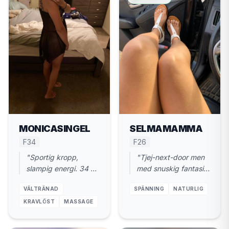
MONICASINGEL
SELMAMAMMA
F34
F26
"Sportig kropp,
"Tjej-next-door men
slampig energi. 34 år
med snuskig fantasi.
i Hallstahammar.
26 år, Hallstahammar.
VÄLTRÄNAD
SPÄNNING
NATURLIG
Snabb träff, sen
Ses diskret."
hem."
KRAVLÖST
MASSAGE