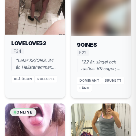
LOVELOVE52
90INES
F34
F22
"Letar KK/ONS. 34
"22 år, singel och
år. Hallstahammar.
rastlös. KK-sugen,
Gillar hårda tag och
gärna äldre.
BLÅ ÖGON
ROLLSPEL
respekt."
DOMINANT
BRUNETT
Hallstahammar."
LÅNG
ONLINE