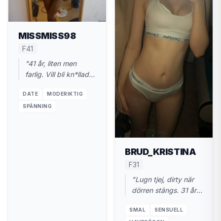
MISSMISS98
F41
"41 år, liten men
farlig. Vill bli kn*llad
ordentligt. Nära
DATE
MODERIKTIG
Hallstahammar."
SPÄNNING
BRUD_KRISTINA
F31
"Lugn tjej, dirty när
dörren stängs. 31 år.
Hallstahammar. Gärna
SMAL
SENSUELL
nu."