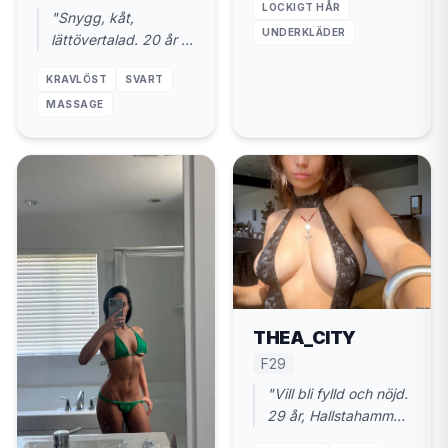
LOCKIGT HÅR
"Snygg, kåt,
UNDERKLÄDER
lättövertalad. 20 år i
Hallstahammar. Du
KRAVLÖST
SVART
leder, jag följer."
MASSAGE
THEA_CITY
F29
"Vill bli fylld och nöjd.
29 år, Hallstahammar.
Inga