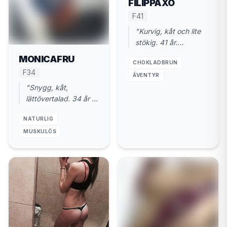
FILIPPAXO
F41
"Kurvig, kåt och lite
stökig. 41 år.
Hallstahammar. Gillar
MONICAFRU
CHOKLADBRUN
när du styr."
F34
ÄVENTYR
"Snygg, kåt,
lättövertalad. 34 år i
Hallstahammar. Du
NATURLIG
leder, jag följer."
MUSKULÖS