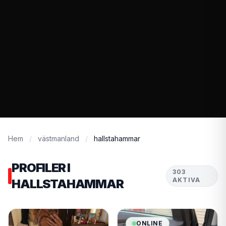
Hem
/
västmanland
/
hallstahammar
PROFILER I
303
AKTIVA
HALLSTAHAMMAR
ONLINE