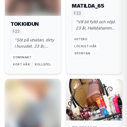
MATILDA_65
F23
"Vill bli fylld och nöjd.
TOKIGIDUN
23 år, Hallstahammar.
F23
Inga
HETERO
"Söt på utsidan, dirty
kontaktannonser,
i huvudet. 23 år,
bara action."
LOCKIGT HÅR
Hallstahammar. Vill ha
SPONTAN
DOMINANT
en som vågar."
KORT HÅR
ROLLSPEL