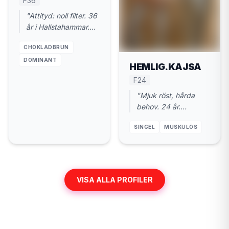
F36
"Attityd: noll filter. 36
år i Hallstahammar.
Vill ha en riktig kn*ll,
CHOKLADBRUN
punkt."
DOMINANT
HEMLIG.KAJSA
F24
"Mjuk röst, hårda
behov. 24 år.
Hallstahammar. Vill ha
SINGEL
MUSKULÖS
kuk och kyssar."
VISA ALLA PROFILER