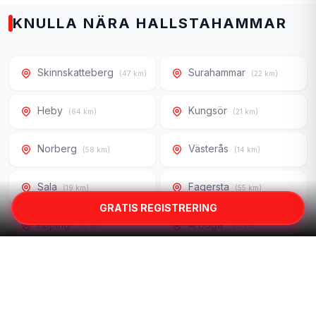
KNULLA NÄRA HALLSTAHAMMAR
Skinnskatteberg
Surahammar
(47 km)
(22 km)
Heby
Kungsör
(64 km)
(21 km)
Norberg
Västerås
(58 km)
(14 km)
Sala
Fagersta
(19 km)
(55 km)
GRATIS REGISTRERING
Köping
Arboga
(24 km)
(40 km)