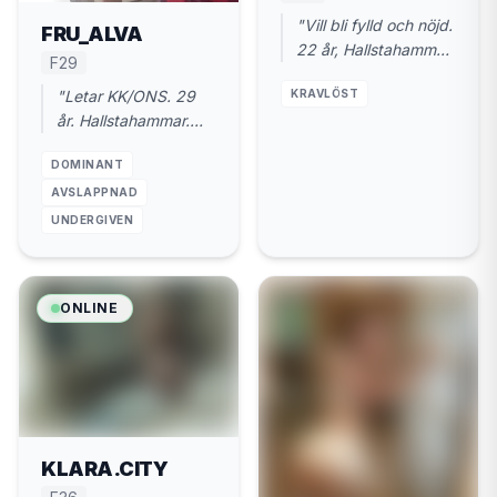
"Vill bli fylld och nöjd.
FRU_ALVA
22 år, Hallstahammar.
F29
Inga
KRAVLÖST
"Letar KK/ONS. 29
kontaktannonser,
år. Hallstahammar.
bara action."
Gillar hårda tag och
DOMINANT
respekt."
AVSLAPPNAD
UNDERGIVEN
ONLINE
KLARA.CITY