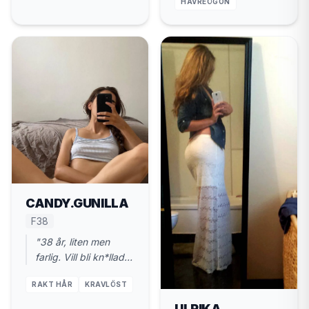
HAVREÖGON
CANDY.GUNILLA
F38
"38 år, liten men
farlig. Vill bli kn*llad
ordentligt. Nära
RAKT HÅR
KRAVLÖST
Hallstahammar."
ULRIKA