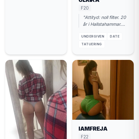
F20
"Attityd: noll filter. 20
år i Hallstahammar.
Vill ha en riktig kn*ll,
UNDERGIVEN
DATE
punkt."
TATUERING
IAMFREJA
F22