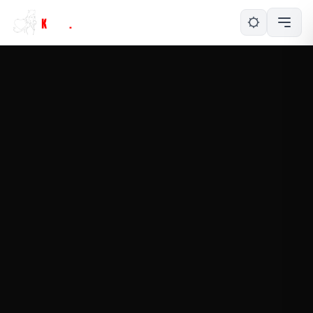
NY KONTAKTFÖRFRÅGAN!
En kvinna vill kontakta dig. Klicka på knappen
nedan för att svara henne.
TA DEL AV ERBJUDANDET
ERBJUDANDET GÄLLER I YTTERLIGARE 15 MINUTER