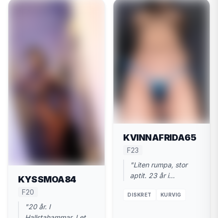
KVINNAFRIDA65
F23
"Liten rumpa, stor
aptit. 23 år i
KYSSMOA84
Hallstahammar. Kom
F20
DISKRET
KURVIG
och gör mig varm."
"20 år. I
Hallstahammar. Letar