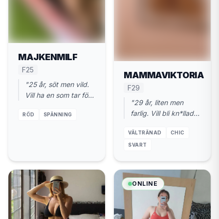
MAJKENMILF
F25
MAMMAVIKTORIA
"25 år, söt men vild.
F29
Vill ha en som tar för
"29 år, liten men
sig. Valdemarsvik +
farlig. Vill bli kn*llad
RÖD
SPÄNNING
kan ses ikväll."
ordentligt. Nära
VÄLTRÄNAD
CHIC
Valdemarsvik."
SVART
ONLINE