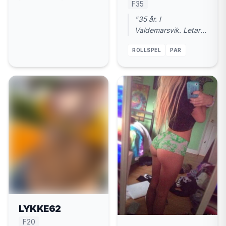
F35
"35 år. I
Valdemarsvik. Letar
kuk nu, inte chat-
ROLLSPEL
PAR
maraton. Diskret
läge."
LYKKE62
F20