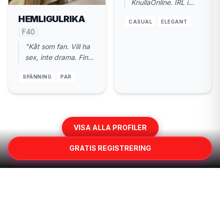
KnullaOnline. IRL i
Valdemarsvik.
HEMLIGULRIKA
CASUAL
ELEGANT
Diskret, snabb vibe,
F40
inga krusiduller."
"Kåt som fan. Vill ha
sex, inte drama. Finns
i Valdemarsvik. 40
SPÄNNING
PAR
år."
VISA ALLA PROFILER
GRATIS REGISTRERING
KNULLA NÄRA VALDEMARSVIK