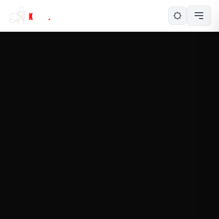
NY KONTAKTFÖRFRÅGAN!
En kvinna vill kontakta dig. Klicka på knappen
nedan för att svara henne.
TA DEL AV ERBJUDANDET
ERBJUDANDET GÄLLER I YTTERLIGARE 15 MINUTER