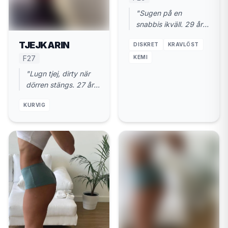
"Sugen på en
snabbis ikväll. 29 år i
Valdemarsvik. Diskret
TJEJKARIN
DISKRET
KRAVLÖST
och rakt på."
KEMI
F27
"Lugn tjej, dirty när
dörren stängs. 27 år.
Valdemarsvik. Gärna
KURVIG
nu."