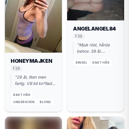
ANGELANGEL84
F39
"Mjuk röst, hårda
behov. 39 år.
Valdemarsvik. Vill ha
HONEYMAJKEN
SINGEL
RAKT HÅR
kuk och kyssar."
F26
"26 år, liten men
farlig. Vill bli kn*llad
ordentligt. Nära
RAKT HÅR
Valdemarsvik."
UNDERGIVEN
BLOND