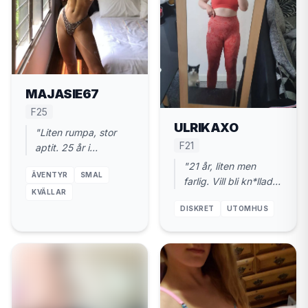
MAJASIE67
F25
ULRIKAXO
"Liten rumpa, stor
F21
aptit. 25 år i
Valdemarsvik. Kom
"21 år, liten men
ÄVENTYR
SMAL
och gör mig varm."
farlig. Vill bli kn*llad
KVÄLLAR
ordentligt. Nära
DISKRET
UTOMHUS
Valdemarsvik."