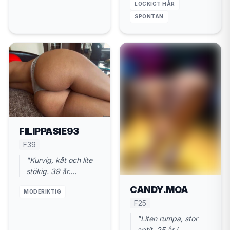
hem."
LOCKIGT HÅR
SPONTAN
FILIPPASIE93
F39
"Kurvig, kåt och lite
stökig. 39 år.
Valdemarsvik. Gillar
CANDY.MOA
MODERIKTIG
när du styr."
F25
"Liten rumpa, stor
aptit. 25 år i