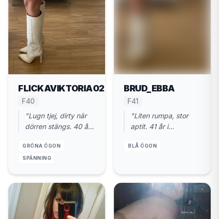
FLICKAVIKTORIA02
BRUD_EBBA
F40
F41
"Lugn tjej, dirty när
"Liten rumpa, stor
dörren stängs. 40 år.
aptit. 41 år i
Valdemarsvik. Gärna
Valdemarsvik. Kom
GRÖNA ÖGON
BLÅ ÖGON
nu."
och gör mig varm."
SPÄNNING