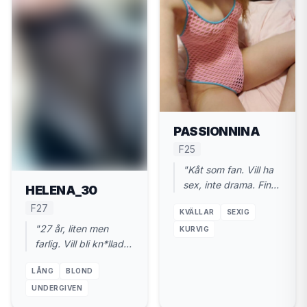
PASSIONNINA
F25
"Kåt som fan. Vill ha
sex, inte drama. Finns
HELENA_30
i Valdemarsvik. 25
F27
KVÄLLAR
SEXIG
år."
"27 år, liten men
KURVIG
farlig. Vill bli kn*llad
ordentligt. Nära
LÅNG
BLOND
Valdemarsvik."
UNDERGIVEN