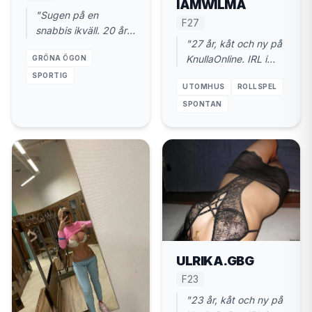
IAMWILMA
"Sugen på en
F27
snabbis ikväll. 20 år i
"27 år, kåt och ny på
Valdemarsvik. Diskret
KnullaOnline. IRL i
GRÖNA ÖGON
och rakt på."
Valdemarsvik.
SPORTIG
UTOMHUS
ROLLSPEL
Diskret, snabb vibe,
inga krusiduller."
SPONTAN
ULRIKA.GBG
F23
"23 år, kåt och ny på