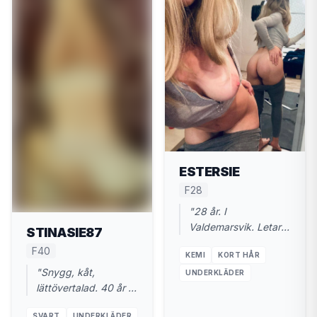
ESTERSIE
F28
"28 år. I
Valdemarsvik. Letar
STINASIE87
kuk nu, inte chat-
F40
KEMI
KORT HÅR
maraton. Diskret
"Snygg, kåt,
läge."
UNDERKLÄDER
lättövertalad. 40 år i
Valdemarsvik. Du
SVART
UNDERKLÄDER