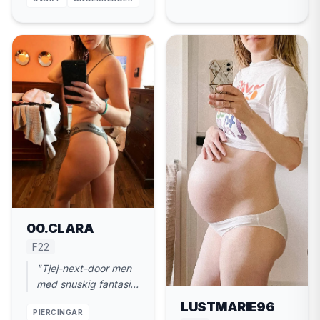
leder, jag följer."
00.CLARA
F22
"Tjej-next-door men
med snuskig fantasi.
22 år, Valdemarsvik.
LUSTMARIE96
PIERCINGAR
Ses diskret."