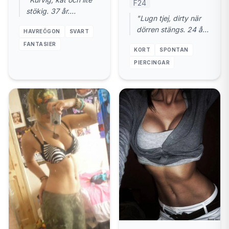
F24
stökig. 37 år.
"Lugn tjej, dirty när
Helsingborg. Gillar när
dörren stängs. 24 år.
HAVREÖGON
SVART
du styr."
Helsingborg. Gärna
FANTASIER
KORT
SPONTAN
nu."
PIERCINGAR