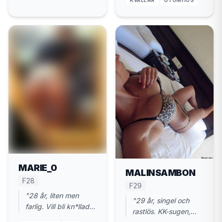
KVÄLLAR
UTOMHUS
Helsingborg."
MARIE_0
MALINSAMBON
F28
F29
"28 år, liten men
"29 år, singel och
farlig. Vill bli kn*llad
rastlös. KK-sugen,
ordentligt. Nära