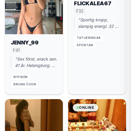
FLICKALEA67
F32
"Sportig kropp,
slampig energi. 32 år
i Helsingborg. Snabb
TATUERINGAR
träff, sen hem."
JENNY_99
SPONTAN
F41
"Sex först, snack sen.
41 år. Helsingborg. Du
har plats? Jag
NYFIKEN
kommer."
BRUNA ÖGON
ONLINE