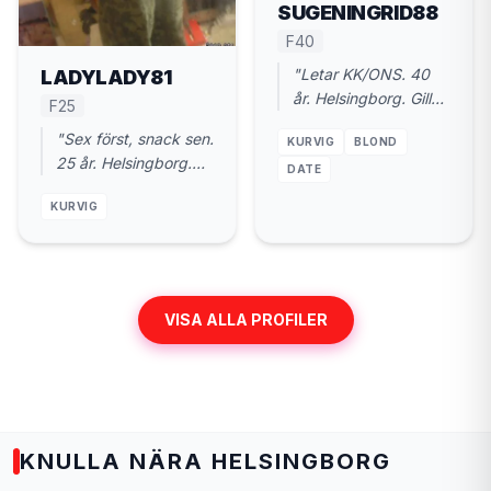
SUGENINGRID88
F40
"Letar KK/ONS. 40
LADYLADY81
år. Helsingborg. Gillar
F25
hårda tag och
"Sex först, snack sen.
KURVIG
BLOND
respekt."
25 år. Helsingborg.
DATE
Du har plats? Jag
KURVIG
kommer."
VISA ALLA PROFILER
KNULLA NÄRA HELSINGBORG