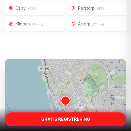
Osby
Perstorp
(93 km)
(45 km)
Klippan
Åstorp
(25 km)
(25 km)
GRATIS REGISTRERING