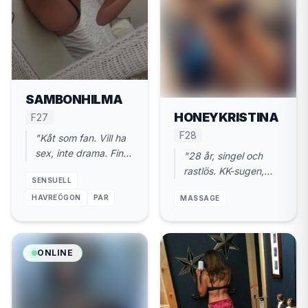
SAMBONHILMA
HONEYKRISTINA
F27
F28
"Kåt som fan. Vill ha
sex, inte drama. Finns
"28 år, singel och
i Helsingborg. 27 år."
rastlös. KK-sugen,
SENSUELL
gärna äldre.
HAVREÖGON
PAR
MASSAGE
Helsingborg."
ONLINE