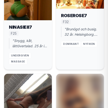
ROSEROSE7
F32
NINASIE87
"Brunögd och busig.
F25
32 år. Helsingborg.
Sugen på att bli
"Snygg, kåt,
DOMINANT
NYFIKEN
dominerad."
lättövertalad. 25 år i
Helsingborg. Du
UNDERGIVEN
leder, jag följer."
MASSAGE