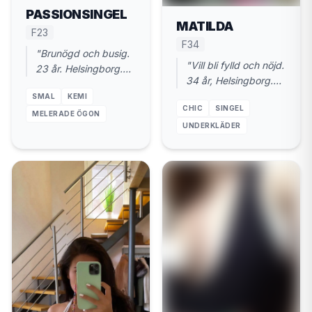
PASSIONSINGEL
MATILDA
F23
F34
"Brunögd och busig.
"Vill bli fylld och nöjd.
23 år. Helsingborg.
34 år, Helsingborg.
Sugen på att bli
Inga
SMAL
KEMI
dominerad."
CHIC
SINGEL
kontaktannonser,
MELERADE ÖGON
bara action."
UNDERKLÄDER