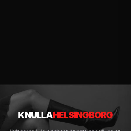
KNULLA
HELSINGBORG