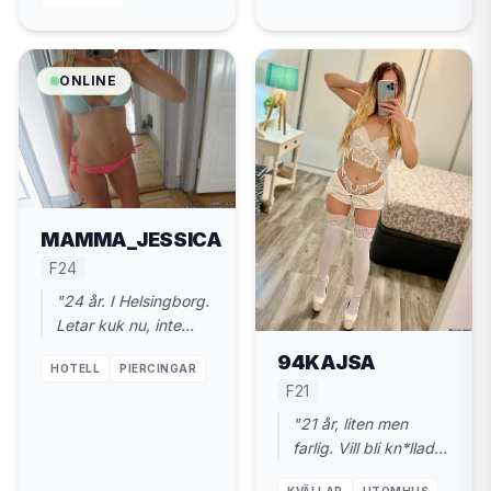
ONLINE
MAMMA_JESSICA
F24
"24 år. I Helsingborg.
Letar kuk nu, inte
chat-maraton. Diskret
94KAJSA
HOTELL
PIERCINGAR
läge."
F21
"21 år, liten men
farlig. Vill bli kn*llad
ordentligt. Nära