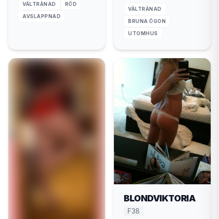
gärna äldre.
VÄLTRÄNAD
RÖD
Helsingborg."
VÄLTRÄNAD
Helsingborg."
AVSLAPPNAD
BRUNA ÖGON
UTOMHUS
BLONDVIKTORIA
F38