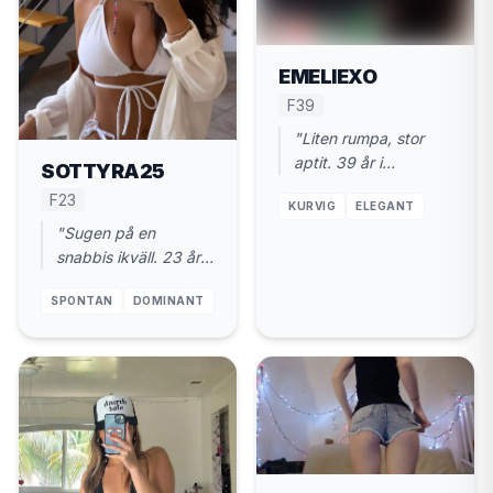
EMELIEXO
F39
"Liten rumpa, stor
aptit. 39 år i
SOTTYRA25
Helsingborg. Kom och
F23
KURVIG
ELEGANT
gör mig varm."
"Sugen på en
snabbis ikväll. 23 år i
Helsingborg. Diskret
SPONTAN
DOMINANT
och rakt på."