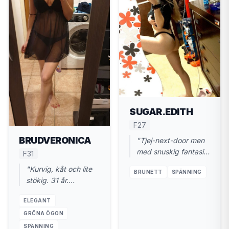
SUGAR.EDITH
F27
BRUDVERONICA
"Tjej-next-door men
med snuskig fantasi.
F31
27 år, Helsingborg.
"Kurvig, kåt och lite
BRUNETT
SPÄNNING
Ses diskret."
stökig. 31 år.
Helsingborg. Gillar när
ELEGANT
du styr."
GRÖNA ÖGON
SPÄNNING