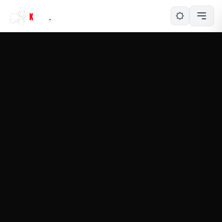
NY KONTAKTFÖRFRÅGAN!
En kvinna vill kontakta dig. Klicka på knappen
nedan för att svara henne.
TA DEL AV ERBJUDANDET
ERBJUDANDET GÄLLER I YTTERLIGARE 15 MINUTER