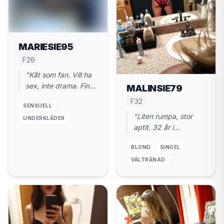
MARIESIE95
F26
"Kåt som fan. Vill ha
sex, inte drama. Finns
MALINSIE79
i Helsingborg. 26 år."
F32
SENSUELL
"Liten rumpa, stor
UNDERKLÄDER
aptit. 32 år i
Helsingborg. Kom och
BLOND
SINGEL
gör mig varm."
VÄLTRÄNAD