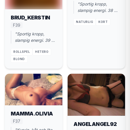
"Sportig kropp,
slampig energi. 38 år
i Helsingborg. Snabb
BRUD_KERSTIN
NATURLIG
KORT
träff, sen hem."
F39
"Sportig kropp,
slampig energi. 39 år
i Helsingborg. Snabb
ROLLSPEL
HETERO
träff, sen hem."
BLOND
MAMMA.OLIVIA
F37
ANGELANGEL92
"Kurvig, kåt och lite